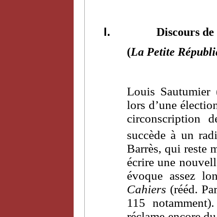
I.
Discours de
(
La Petite Républ
Louis Sautumier 
lors d’une électio
circonscription 
succède à un rad
Barrès, qui reste 
écrire une nouvell
évoque assez lon
Cahiers
(rééd. Par
115 notamment). 
réclame encore du 