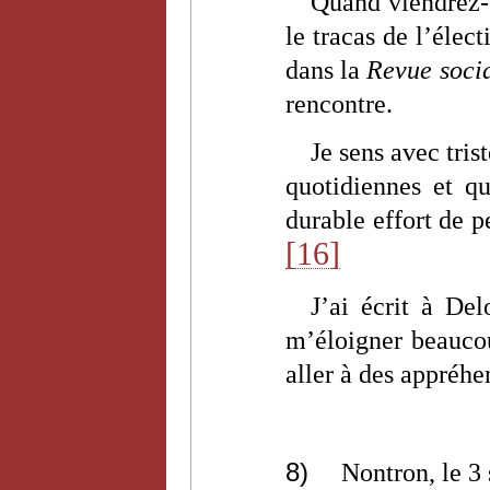
Quand viendrez-v
le tracas de l’élec
dans la
Revue socia
rencontre.
Je sens avec tris
quotidiennes et qu
durable effort de p
[16]
J’ai écrit à Del
m’éloigner beaucou
aller à des appréhe
8)
Nontron, le 3