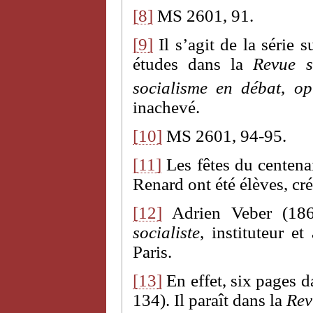
[8]
MS 2601, 91.
[9]
Il s’agit de la série 
études dans la
Revue so
socialisme en débat
,
op
inachevé.
[10]
MS 2601, 94-95.
[11]
Les fêtes du centena
Renard ont été élèves, cr
[12]
Adrien Veber (1861
socialiste
, instituteur e
Paris.
[13]
En effet, six pages d
134). Il paraît dans la
Rev