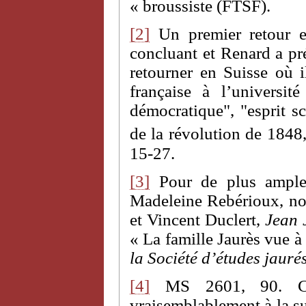
« broussiste (FTSF).
[2]
Un premier retour en
concluant et Renard a pr
retourner en Suisse où il
française à l’universi
démocratique", "esprit sc
de la révolution de 1848
15-27.
[3]
Pour de plus amples 
Madeleine Rebérioux, no
et Vincent Duclert,
Jean 
« La famille Jaurès vue à
la Société d’études jauré
[4]
MS 2601, 90. Car
vraisemblablement à la su