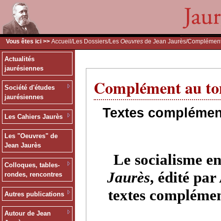
Vous êtes ici >>
Accueil
/
Les Dossiers
/
Les
Oeuvres
de Jean Jaurès
/Complément
Actualités
jaurésiennes
Complément au tom
Société d'études
jaurésiennes
Textes complément
Les Cahiers Jaurès
Les "Oeuvres" de
Jean Jaurès
Le socialisme e
Colloques, tables-
Jaurès
, édité par
rondes, rencontres
textes complément
Autres publications
Autour de Jean