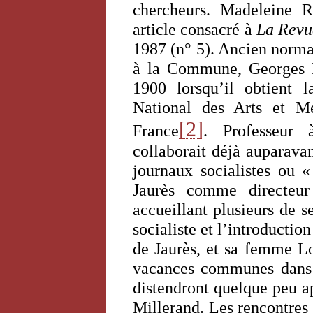
chercheurs. Madeleine R
article consacré à
La Revue
1987 (n° 5). Ancien normali
à la Commune, Georges R
1900 lorsqu’il obtient l
National des Arts et M
[2]
France
. Professeur 
collaborait déjà auparava
journaux socialistes ou «
Jaurès comme directe
accueillant plusieurs de s
socialiste et l’introductio
de Jaurès, et sa femme L
vacances communes dans l
distendront quelque peu ap
Millerand. Les rencontres 