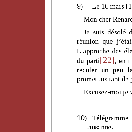
9)
Le 16 mars [
Mon cher Renar
Je suis désolé 
réunion que j’ét
L’approche des él
[22]
du parti
, en 
reculer un peu 
promettais tant de p
Excusez-moi je v
10)
Télégramme n
Lausanne.