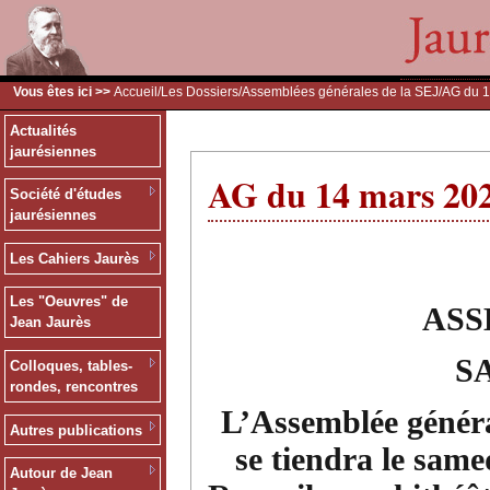
Vous êtes ici >>
Accueil
/
Les Dossiers
/
Assemblées générales de la SEJ
/AG du 
Actualités
jaurésiennes
AG du 14 mars 20
Société d'études
jaurésiennes
Les Cahiers Jaurès
Les "Oeuvres" de
ASS
Jean Jaurès
SA
Colloques, tables-
rondes, rencontres
L’Assemblée généra
Autres publications
se tiendra le sam
Autour de Jean