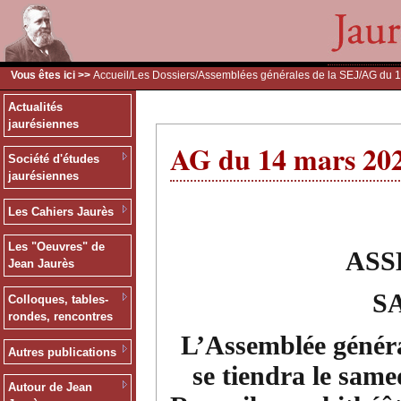
Vous êtes ici >>
Accueil
/
Les Dossiers
/
Assemblées générales de la SEJ
/AG du 
Actualités
jaurésiennes
AG du 14 mars 20
Société d'études
jaurésiennes
Les Cahiers Jaurès
Les "Oeuvres" de
ASS
Jean Jaurès
SA
Colloques, tables-
rondes, rencontres
L’Assemblée généra
Autres publications
se tiendra le sam
Autour de Jean