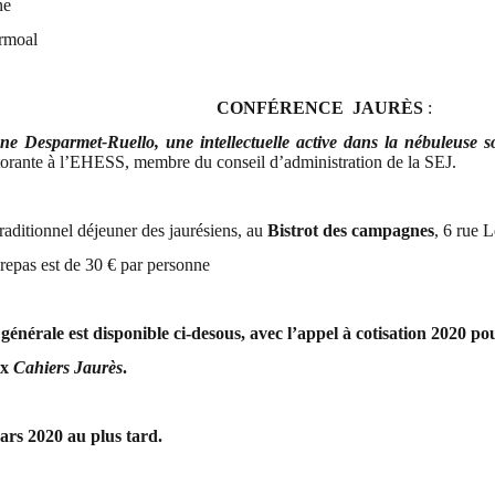
ne
rmoal
CONFÉRENCE
JAURÈS
:
 Desparmet-Ruello, une intellectuelle active dans la nébuleuse s
ctorante à l’EHESS,
membre du conseil d’administration de la SEJ.
raditionnel déjeuner des jaurésiens, au
Bistrot des campagnes
, 6 rue 
 repas est de 30 € par personne
 générale est disponible ci-desous,
avec l’appel à cotisation 2020 pou
ux
Cahiers Jaurès
.
mars 2020 au plus tard.