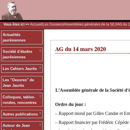
Vous êtes ici >>
Accueil
/
Les Dossiers
/
Assemblées générales de la SEJ
/AG du 
Actualités
jaurésiennes
AG du 14 mars 2020
Société d'études
jaurésiennes
Les Cahiers Jaurès
Les "Oeuvres" de
Jean Jaurès
L’Assemblée générale de la Société d’
Colloques, tables-
rondes, rencontres
Ordre du jour :
– Rapport moral par Gilles Candar et E
Autres publications
– Rapport financier par Frédéric Cépède
Autour de Jean