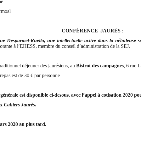
ne
rmoal
CONFÉRENCE
JAURÈS
:
 Desparmet-Ruello, une intellectuelle active dans la nébuleuse s
ctorante à l’EHESS,
membre du conseil d’administration de la SEJ.
raditionnel déjeuner des jaurésiens, au
Bistrot des campagnes
, 6 rue 
 repas est de 30 € par personne
 générale est disponible ci-desous,
avec l’appel à cotisation 2020 pou
ux
Cahiers Jaurès
.
mars 2020 au plus tard.