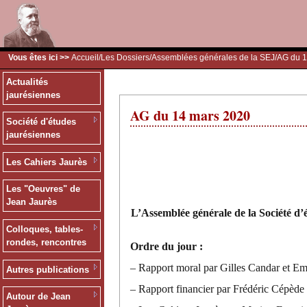
Vous êtes ici >>
Accueil
/
Les Dossiers
/
Assemblées générales de la SEJ
/AG du 
Actualités
jaurésiennes
AG du 14 mars 2020
Société d'études
jaurésiennes
Les Cahiers Jaurès
Les "Oeuvres" de
Jean Jaurès
L’Assemblée générale de la Société d’
Colloques, tables-
rondes, rencontres
Ordre du jour :
– Rapport moral par Gilles Candar et E
Autres publications
– Rapport financier par Frédéric Cépède
Autour de Jean