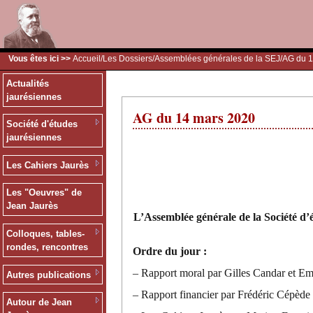
Vous êtes ici >>
Accueil
/
Les Dossiers
/
Assemblées générales de la SEJ
/AG du 
Actualités
jaurésiennes
AG du 14 mars 2020
Société d'études
jaurésiennes
Les Cahiers Jaurès
Les "Oeuvres" de
Jean Jaurès
L’Assemblée générale de la Société d’
Colloques, tables-
rondes, rencontres
Ordre du jour :
– Rapport moral par Gilles Candar et E
Autres publications
– Rapport financier par Frédéric Cépède
Autour de Jean