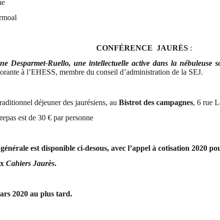
ne
rmoal
CONFÉRENCE
JAURÈS
:
 Desparmet-Ruello, une intellectuelle active dans la nébuleuse s
ctorante à l’EHESS,
membre du conseil d’administration de la SEJ.
raditionnel déjeuner des jaurésiens, au
Bistrot des campagnes
, 6 rue 
 repas est de 30 € par personne
 générale est disponible ci-desous,
avec l’appel à cotisation 2020 pou
ux
Cahiers Jaurès
.
mars 2020 au plus tard.