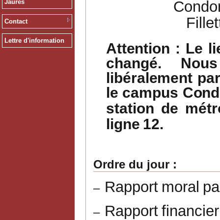
Jaurès
Condor
Fille
Contact
Lettre d'information
Attention
:
Le
l
changé.
Nous
libéralement
pa
le
campus
Cond
station
de
métr
ligne
12.
Ordre
du
jour
:
Rapport
moral
pa
–
Rapport
financier
–