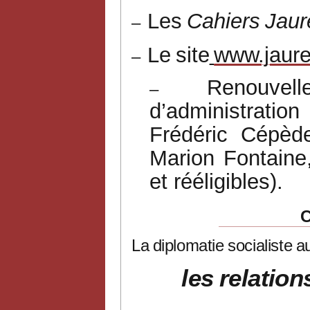
Les
Cahiers
Jaur
–
Le
site
www.jaure
–
Renouvel
–
d’administratio
Frédéric
Cépède
Marion
Fontaine
et rééligibles).
La
diplomatie
socialiste
a
les
relation