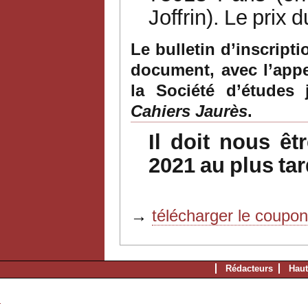
Joffrin).
Le
prix
d
Le bulletin d’inscript
document,
avec l’app
la Société d’études 
Cahiers
Jaurès
.
Il
doit
nous
êt
2021
au
plus
tar
→
télécharger le coupo
Rédacteurs
Haut