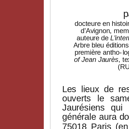
p
docteure en histoi
d’Avignon, mem
auteure
de
L’inte
Arbre bleu éditio
première antho-
lo
of Jean Jaurès
, t
(RU
Les
lieux
de
re
ouverts
le
same
Jaurésiens
qui
générale
aura
do
75018
Paris
(en