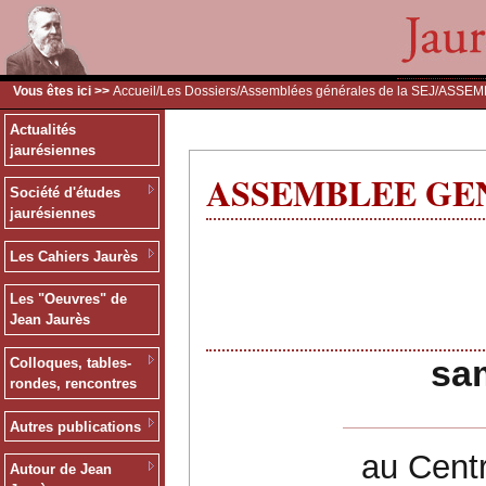
Vous êtes ici >>
Accueil
/
Les Dossiers
/
Assemblées générales de la SEJ
/ASSEMB
Actualités
jaurésiennes
ASSEMBLEE GENE
Société d'études
jaurésiennes
Les Cahiers Jaurès
Les "Oeuvres" de
Jean Jaurès
ASSE
sa
Colloques, tables-
rondes, rencontres
Autres publications
au Cent
Autour de Jean