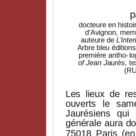
p
docteure en histoi
d’Avignon, mem
auteure
de
L’inte
Arbre bleu éditio
première antho-
lo
of Jean Jaurès
, t
(RU
Les
lieux
de
re
ouverts
le
same
Jaurésiens
qui
générale
aura
do
75018
Paris
(en