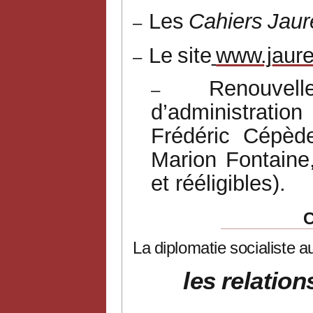
Les
Cahiers
Jaur
–
Le
site
www.jaure
–
Renouvel
–
d’administratio
Frédéric
Cépède
Marion
Fontaine
et rééligibles).
La
diplomatie
socialiste
a
les
relation