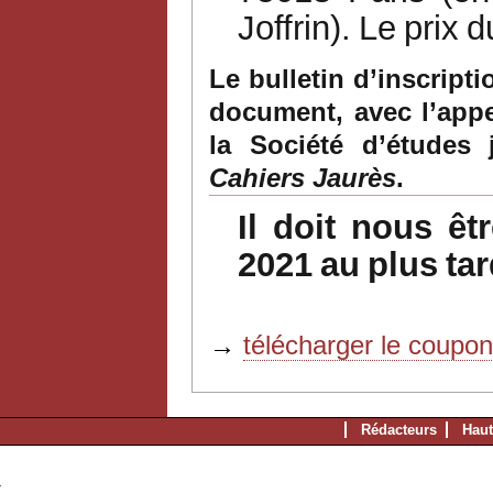
Joffrin).
Le
prix
d
Le bulletin d’inscript
document,
avec l’app
la Société d’études 
Cahiers
Jaurès
.
Il
doit
nous
êt
2021
au
plus
tar
→
télécharger le coupo
Rédacteurs
Haut