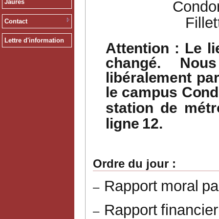
Jaurès
Condor
Fille
Contact
Lettre d'information
Attention
:
Le
l
changé.
Nous
libéralement
pa
le
campus
Cond
station
de
métr
ligne
12.
Ordre
du
jour
:
Rapport
moral
pa
–
Rapport
financier
–