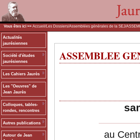
Vous êtes ici >>
Accueil
/
Les Dossiers
/
Assemblées générales de la SEJ
/ASSEMB
Actualités
jaurésiennes
ASSEMBLEE GENE
Société d'études
jaurésiennes
Les Cahiers Jaurès
Les "Oeuvres" de
Jean Jaurès
ASSE
sa
Colloques, tables-
rondes, rencontres
Autres publications
au Cent
Autour de Jean