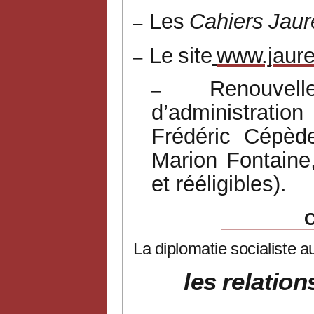
Les
Cahiers
Jaur
–
Le
site
www.jaure
–
Renouvel
–
d’administratio
Frédéric
Cépède
Marion
Fontaine
et rééligibles).
La
diplomatie
socialiste
a
les
relation