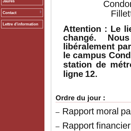
Jaurès
Condor
Fille
Contact
Lettre d'information
Attention
:
Le
l
changé.
Nous
libéralement
pa
le
campus
Cond
station
de
métr
ligne
12.
Ordre
du
jour
:
Rapport
moral
pa
–
Rapport
financier
–