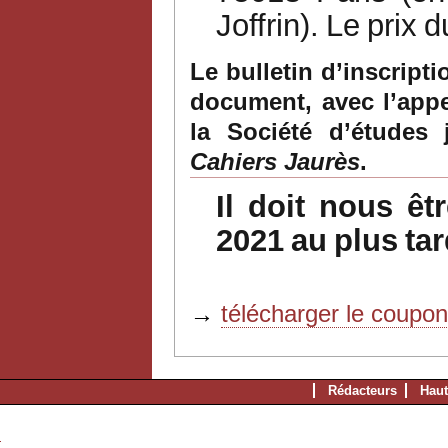
Joffrin).
Le
prix
d
Le bulletin d’inscript
document,
avec l’app
la Société d’études 
Cahiers
Jaurès
.
Il
doit
nous
êt
2021
au
plus
tar
→
télécharger le coupo
Rédacteurs
Haut