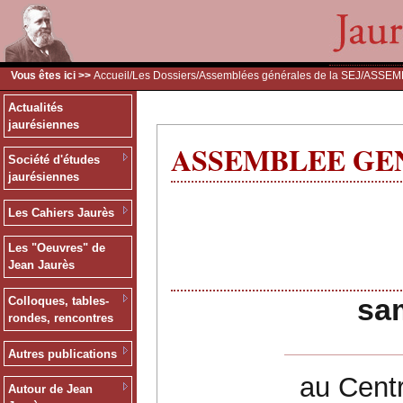
Vous êtes ici >>
Accueil
/
Les Dossiers
/
Assemblées générales de la SEJ
/ASSEMB
Actualités
jaurésiennes
ASSEMBLEE GENE
Société d'études
jaurésiennes
Les Cahiers Jaurès
Les "Oeuvres" de
Jean Jaurès
ASSE
sa
Colloques, tables-
rondes, rencontres
Autres publications
au Cent
Autour de Jean