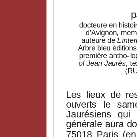
p
docteure en histoi
d’Avignon, mem
auteure
de
L’inte
Arbre bleu éditio
première antho-
lo
of Jean Jaurès
, t
(RU
Les
lieux
de
re
ouverts
le
same
Jaurésiens
qui
générale
aura
do
75018
Paris
(en