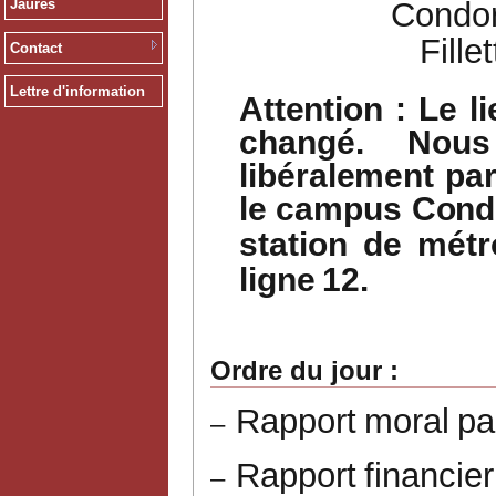
Jaurès
Condor
Fille
Contact
Lettre d'information
Attention
:
Le
l
changé.
Nous
libéralement
pa
le
campus
Cond
station
de
métr
ligne
12.
Ordre
du
jour
:
Rapport
moral
pa
–
Rapport
financier
–