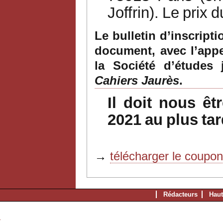
Joffrin).
Le
prix
d
Le bulletin d’inscript
document,
avec l’app
la Société d’études 
Cahiers
Jaurès
.
Il
doit
nous
êt
2021
au
plus
tar
→
télécharger le coupo
Rédacteurs
Haut