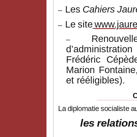
Les
Cahiers
Jaur
–
Le
site
www.jaure
–
Renouvel
–
d’administratio
Frédéric
Cépède
Marion
Fontaine
et rééligibles).
La
diplomatie
socialiste
a
les
relation