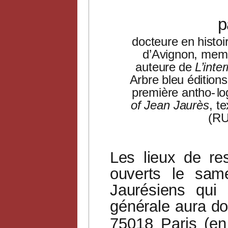
p
docteure en histoi
d’Avignon, mem
auteure
de
L’inte
Arbre bleu éditio
première antho-
lo
of Jean Jaurès
, t
(RU
Les
lieux
de
re
ouverts
le
same
Jaurésiens
qui
générale
aura
do
75018
Paris
(en