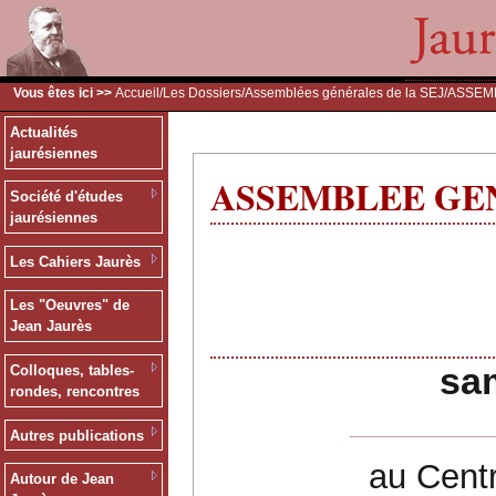
Vous êtes ici >>
Accueil
/
Les Dossiers
/
Assemblées générales de la SEJ
/ASSEMB
Actualités
jaurésiennes
ASSEMBLEE GENE
Société d'études
jaurésiennes
Les Cahiers Jaurès
Les "Oeuvres" de
Jean Jaurès
ASSE
sa
Colloques, tables-
rondes, rencontres
Autres publications
au Cent
Autour de Jean