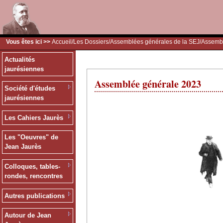
Vous êtes ici >>
Accueil
/
Les Dossiers
/
Assemblées générales de la SEJ
/Assemb
Actualités
jaurésiennes
Assemblée générale 2023
Société d'études
jaurésiennes
Les Cahiers Jaurès
Les "Oeuvres" de
Jean Jaurès
Colloques, tables-
rondes, rencontres
Autres publications
Autour de Jean