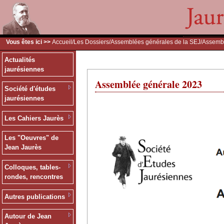
Vous êtes ici >>
Accueil
/
Les Dossiers
/
Assemblées générales de la SEJ
/Assemb
Actualités
jaurésiennes
Assemblée générale 2023
Société d'études
jaurésiennes
Les Cahiers Jaurès
Les "Oeuvres" de
Jean Jaurès
Colloques, tables-
rondes, rencontres
Autres publications
Autour de Jean