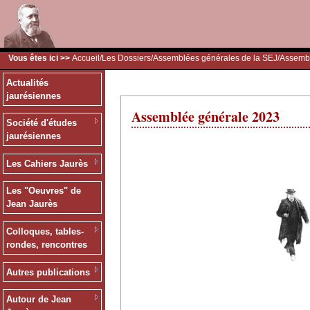
Vous êtes ici >>
Accueil
/
Les Dossiers
/
Assemblées générales de la SEJ
/Assemb
Actualités
jaurésiennes
Assemblée générale 2023
Société d'études
jaurésiennes
Les Cahiers Jaurès
Les "Oeuvres" de
Jean Jaurès
Colloques, tables-
rondes, rencontres
Autres publications
Autour de Jean