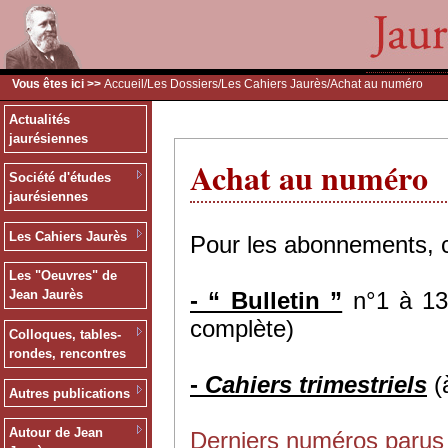
Vous êtes ici >>
Accueil
/
Les Dossiers
/
Les Cahiers Jaurès
/Achat au numéro
Actualités
jaurésiennes
Achat au numéro
Société d'études
jaurésiennes
Les Cahiers Jaurès
Pour les abonnements, 
Les "Oeuvres" de
-
“ Bulletin ”
n°1 à 134
Jean Jaurès
complète)
Colloques, tables-
rondes, rencontres
-
Cahiers trimestriels
(
Autres publications
Autour de Jean
Derniers numéros parus