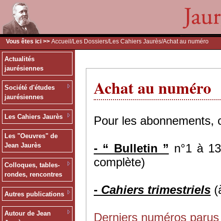
Vous êtes ici >>
Accueil
/
Les Dossiers
/
Les Cahiers Jaurès
/Achat au numéro
Actualités
jaurésiennes
Achat au numéro
Société d'études
jaurésiennes
Les Cahiers Jaurès
Pour les abonnements, 
Les "Oeuvres" de
-
“ Bulletin ”
n°1 à 134
Jean Jaurès
complète)
Colloques, tables-
rondes, rencontres
-
Cahiers trimestriels
(
Autres publications
Autour de Jean
Derniers numéros parus