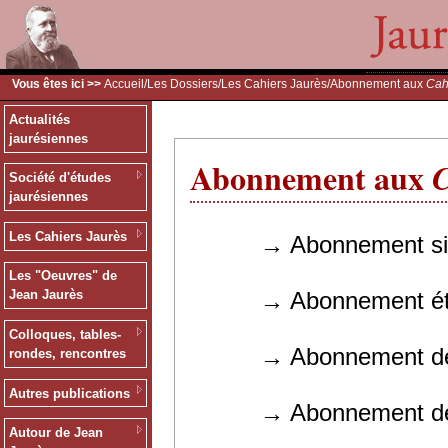
Vous êtes ici >>
Accueil
/
Les Dossiers
/
Les Cahiers Jaurès
/Abonnement aux
Cah
Actualités
jaurésiennes
Abonnement aux
C
Société d'études
jaurésiennes
Les Cahiers Jaurès
→ Abonnement simple 
Les "Oeuvres" de
→ Abonnement étudia
Jean Jaurès
Colloques, tables-
→ Abonnement de souti
rondes, rencontres
Autres publications
→ Abonnement des coll
Autour de Jean