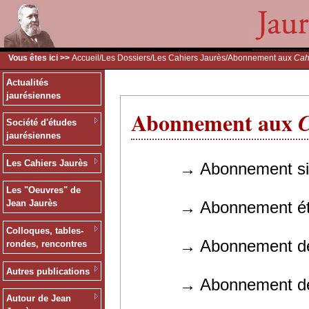
Vous êtes ici >>
Accueil
/
Les Dossiers
/
Les Cahiers Jaurès
/Abonnement aux
Cah
Actualités
jaurésiennes
Abonnement aux
C
Société d'études
jaurésiennes
Les Cahiers Jaurès
→ Abonnement simple 
Les "Oeuvres" de
→ Abonnement étudia
Jean Jaurès
Colloques, tables-
→ Abonnement de souti
rondes, rencontres
Autres publications
→ Abonnement des coll
Autour de Jean