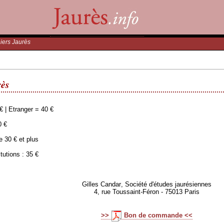
iers Jaurès
rès
 Etranger = 40 €
 €
30 € et plus
tions : 35 €
Gilles Candar
, Société d'études jaurésiennes
4, rue Toussaint-Féron - 75013 Paris
>>
Bon de commande <<