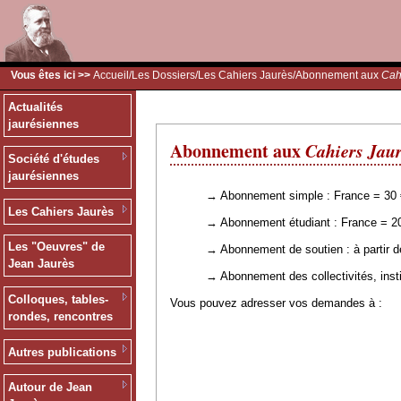
Vous êtes ici >>
Accueil
/
Les Dossiers
/
Les Cahiers Jaurès
/Abonnement aux
Cah
Actualités
jaurésiennes
Abonnement aux
Cahiers Jau
Société d'études
jaurésiennes
→ Abonnement simple : France = 30 € |
Les Cahiers Jaurès
→ Abonnement étudiant : France = 20
Les "Oeuvres" de
→ Abonnement de soutien : à partir de 
Jean Jaurès
→ Abonnement des collectivités, institu
Colloques, tables-
Vous pouvez adresser vos demandes à :
rondes, rencontres
Autres publications
Autour de Jean