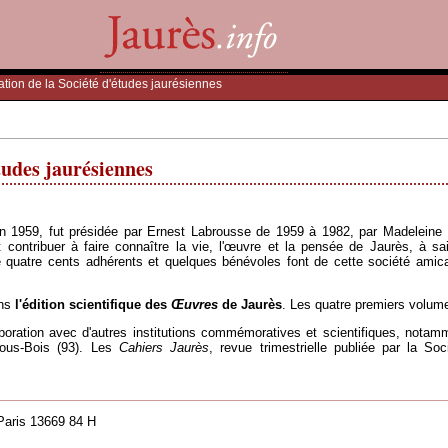
ation de la Société d'études jaurésiennes
tudes jaurésiennes
n 1959, fut présidée par Ernest Labrousse de 1959 à 1982, par Madeleine 
t contribuer à faire connaître la vie, l'œuvre et la pensée de Jaurès, à sa
quatre cents adhérents et quelques bénévoles font de cette société amical
ans
l'édition scientifique des
Œuvres
de Jaurès
. Les quatre premiers volum
boration avec d'autres institutions commémoratives et scientifiques, notam
sous-Bois (93). Les
Cahiers Jaurès
, revue trimestrielle publiée par la S
Paris 13669 84 H