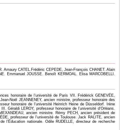
 Amaury CATEL.Frédéric CEPEDE, Jean-François CHANET. Alain
INE. Emmanuel JOUSSE. Benoît KERMOAL. Elisa MARCOBELLI.
ences honoraire de l’université de Paris VII. Frédérick GENEVÉE,
II. Jean-Noël JEANNENEY, ancien ministre, professeur honoraire des
eur honoraire de l’université Heinrich Heine de Düsseldorf. Irène
. Géraldi LEROY, professeur honoraire de l’université d’Orléans.
uis MEXANDEAU, ancien ministre. Rémy PECH, ancien président de
ÈDE, professeur de l’université de Toulouse. Jack RALITE, ancien
 de l’Éducation nationale. Odile RUDELLE, directeur de recherche