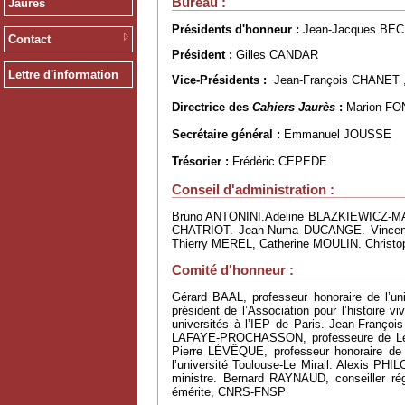
Bureau :
Jaurès
Présidents d'honneur :
Jean-Jacques BE
Contact
Président :
Gilles CANDAR
Lettre d'information
Vice-Présidents :
Jean-François CHANET ,
Directrice des
Cahiers Jaurès
:
Marion FO
Secrétaire général :
Emmanuel JOUSSE
Trésorier :
Frédéric CEPEDE
Conseil d'administration :
Bruno ANTONINI.Adeline BLAZKIEWICZ-MA
CHATRIOT. Jean-Numa DUCANGE. Vincen
Thierry MEREL, Catherine MOULIN. Chri
Comité d'honneur :
Gérard BAAL, professeur honoraire de l’un
président de l’Association pour l’histoire
universités à l’IEP de Paris. Jean-Françoi
LAFAYE-PROCHASSON, professeure de Lettres
Pierre LÉVÊQUE, professeur honoraire de 
l’université Toulouse-Le Mirail. Alexis P
ministre. Bernard RAYNAUD, conseiller rég
émérite, CNRS-FNSP