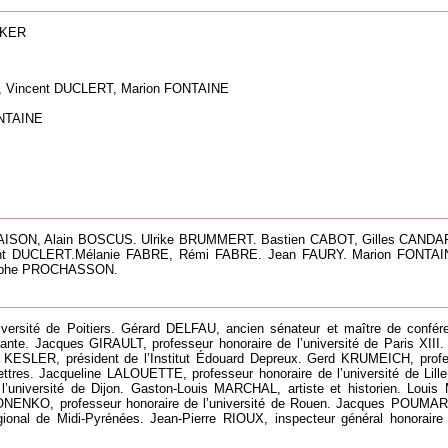
CKER
 Vincent DUCLERT, Marion FONTAINE
NTAINE
ISON, Alain BOSCUS. Ulrike BRUMMERT. Bastien CABOT, Gilles CANDAR.
t DUCLERT.Mélanie FABRE, Rémi FABRE. Jean FAURY. Marion FONTA
stophe PROCHASSON.
iversité de Poitiers. Gérard DELFAU, ancien sénateur et maître de confér
 vivante. Jacques GIRAULT, professeur honoraire de l’université de Paris XI
s KESLER, président de l’Institut Édouard Depreux. Gerd KRUMEICH, profess
. Jacqueline LALOUETTE, professeur honoraire de l’université de Lille III
l’université de Dijon. Gaston-Louis MARCHAL, artiste et historien. Lo
HILONENKO, professeur honoraire de l’université de Rouen. Jacques POUMAR
ional de Midi-Pyrénées. Jean-Pierre RIOUX, inspecteur général honoraire