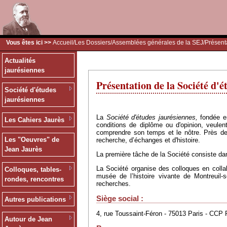
Vous êtes ici >>
Accueil
/
Les Dossiers
/
Assemblées générales de la SEJ
/Présent
Actualités
jaurésiennes
Présentation de la Société d'é
Société d'études
jaurésiennes
La
Société d'études jaurésiennes,
fondée e
Les Cahiers Jaurès
conditions de diplôme ou d'opinion, veulen
comprendre son temps et le nôtre. Près de 
Les "Oeuvres" de
recherche, d’échanges et d'histoire.
Jean Jaurès
La première tâche de la Société consiste d
La Société organise des colloques en colla
Colloques, tables-
musée de l’histoire vivante de Montreuil-
rondes, rencontres
recherches.
Siège social :
Autres publications
4, rue Toussaint-Féron - 75013 Paris - CCP 
Autour de Jean