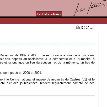
Les Cahiers Jaurès
12/07/2007 - Lu 36125 fois
Rebérioux de 1982 à 2005. Elle est ouverte à tous ceux qui, sans
isir ses apports au socialisme, à la démocratie et à l'humanité, à
e et scientifique un lieu du souvenir et de la mémoire, un lieu de
es sont parus en 2000 et 2001.
ment le Centre national et musée Jean-Jaurès de Castres (81) et le
ociété d’études jaurésiennes, rendent régulièrement compte de ces