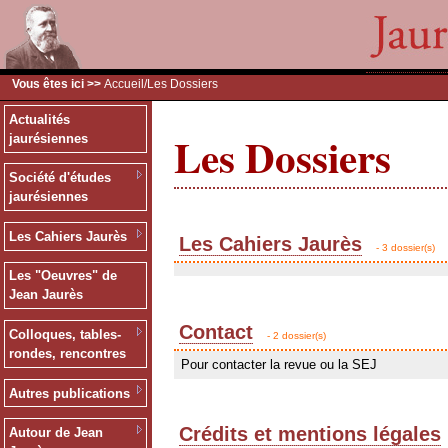
Vous êtes ici >>
Accueil
/Les Dossiers
Actualités
Les Dossiers
jaurésiennes
Société d'études
jaurésiennes
Les Cahiers Jaurès
Les Cahiers Jaurès
- 3 dossier(s)
Les "Oeuvres" de
Jean Jaurès
Contact
Colloques, tables-
- 2 dossier(s)
rondes, rencontres
Pour contacter la revue ou la SEJ
Autres publications
Crédits et mentions légales
Autour de Jean