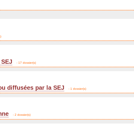
)
 SEJ
- 17 dossier(s)
ou diffusées par la SEJ
- 1 dossier(s)
enne
- 2 dossier(s)