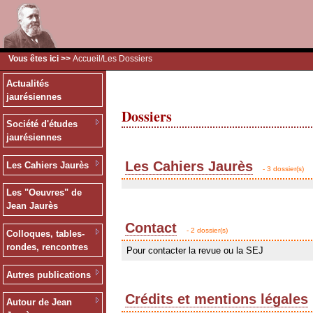
Vous êtes ici >>
Accueil
/Les Dossiers
Actualités
jaurésiennes
Dossiers
Société d'études
jaurésiennes
Les Cahiers Jaurès
Les Cahiers Jaurès
- 3 dossier(s)
Les "Oeuvres" de
Jean Jaurès
Contact
- 2 dossier(s)
Colloques, tables-
rondes, rencontres
Pour contacter la revue ou la SEJ
Autres publications
Crédits et mentions légales
Autour de Jean