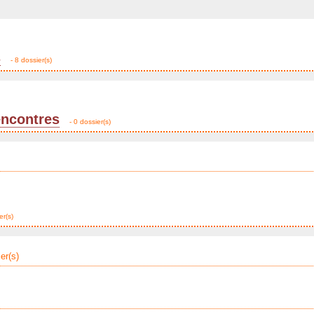
s
- 8 dossier(s)
encontres
- 0 dossier(s)
er(s)
er(s)