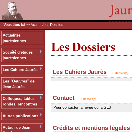
Vous êtes ici >>
Accueil
/Les Dossiers
Actualités
Les Dossiers
jaurésiennes
Société d'études
jaurésiennes
Les Cahiers Jaurès
Les Cahiers Jaurès
- 3 dossier(s)
Les "Oeuvres" de
Jean Jaurès
Contact
Colloques, tables-
- 2 dossier(s)
rondes, rencontres
Pour contacter la revue ou la SEJ
Autres publications
Crédits et mentions légales
Autour de Jean