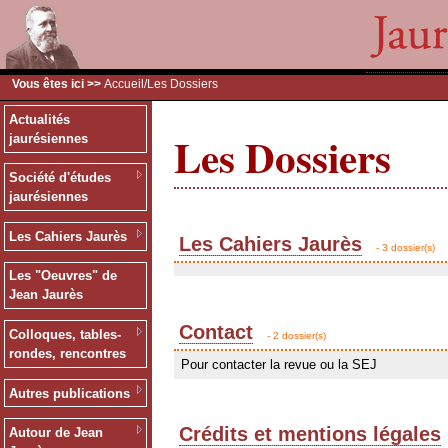
Vous êtes ici >>
Accueil
/Les Dossiers
Actualités
Les Dossiers
jaurésiennes
Société d'études
jaurésiennes
Les Cahiers Jaurès
Les Cahiers Jaurès
- 3 dossier(s)
Les "Oeuvres" de
Jean Jaurès
Contact
Colloques, tables-
- 2 dossier(s)
rondes, rencontres
Pour contacter la revue ou la SEJ
Autres publications
Crédits et mentions légales
Autour de Jean