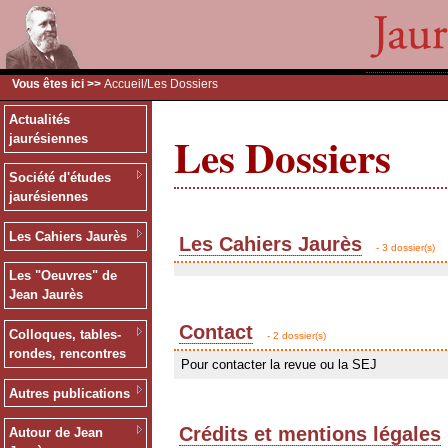
Vous êtes ici >>
Accueil
/Les Dossiers
Actualités
Les Dossiers
jaurésiennes
Société d'études
jaurésiennes
Les Cahiers Jaurès
Les Cahiers Jaurès
- 3 dossier(s)
Les "Oeuvres" de
Jean Jaurès
Contact
Colloques, tables-
- 2 dossier(s)
rondes, rencontres
Pour contacter la revue ou la SEJ
Autres publications
Crédits et mentions légales
Autour de Jean