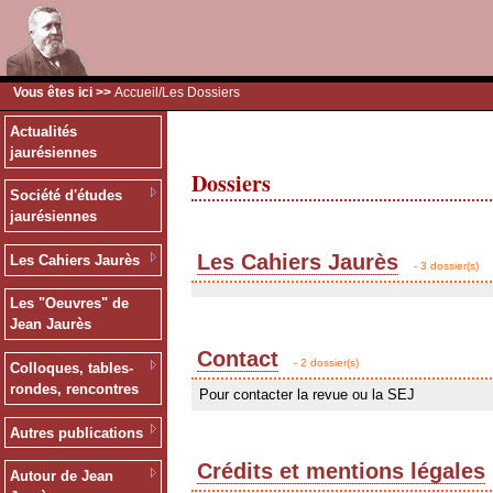
Vous êtes ici >>
Accueil
/Les Dossiers
Actualités
jaurésiennes
Dossiers
Société d'études
jaurésiennes
Les Cahiers Jaurès
Les Cahiers Jaurès
- 3 dossier(s)
Les "Oeuvres" de
Jean Jaurès
Contact
- 2 dossier(s)
Colloques, tables-
rondes, rencontres
Pour contacter la revue ou la SEJ
Autres publications
Crédits et mentions légales
Autour de Jean