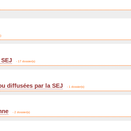
)
 SEJ
- 17 dossier(s)
ou diffusées par la SEJ
- 1 dossier(s)
enne
- 2 dossier(s)