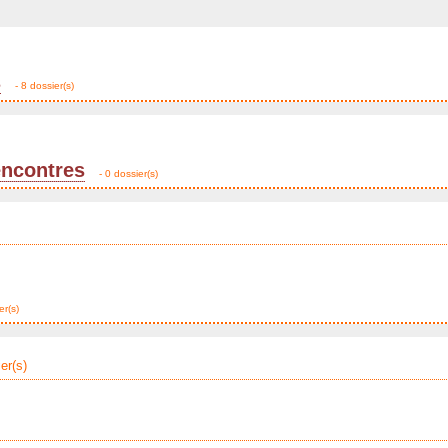
s
- 8 dossier(s)
encontres
- 0 dossier(s)
er(s)
er(s)