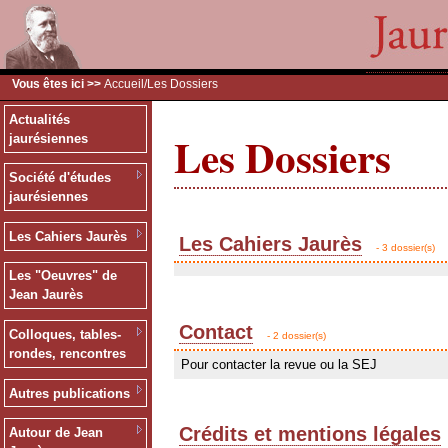
Vous êtes ici >>
Accueil
/Les Dossiers
Actualités
Les Dossiers
jaurésiennes
Société d'études
jaurésiennes
Les Cahiers Jaurès
Les Cahiers Jaurès
- 3 dossier(s)
Les "Oeuvres" de
Jean Jaurès
Contact
Colloques, tables-
- 2 dossier(s)
rondes, rencontres
Pour contacter la revue ou la SEJ
Autres publications
Crédits et mentions légales
Autour de Jean