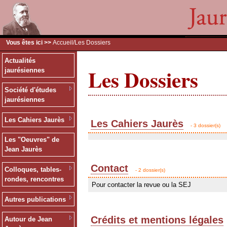
Vous êtes ici >>
Accueil
/Les Dossiers
Actualités
Les Dossiers
jaurésiennes
Société d'études
jaurésiennes
Les Cahiers Jaurès
Les Cahiers Jaurès
- 3 dossier(s)
Les "Oeuvres" de
Jean Jaurès
Contact
Colloques, tables-
- 2 dossier(s)
rondes, rencontres
Pour contacter la revue ou la SEJ
Autres publications
Crédits et mentions légales
Autour de Jean