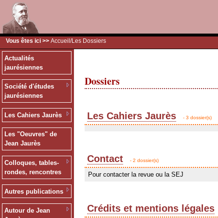
Vous êtes ici >>
Accueil
/Les Dossiers
Actualités
jaurésiennes
Dossiers
Société d'études
jaurésiennes
Les Cahiers Jaurès
Les Cahiers Jaurès
- 3 dossier(s)
Les "Oeuvres" de
Jean Jaurès
Contact
- 2 dossier(s)
Colloques, tables-
rondes, rencontres
Pour contacter la revue ou la SEJ
Autres publications
Crédits et mentions légales
Autour de Jean