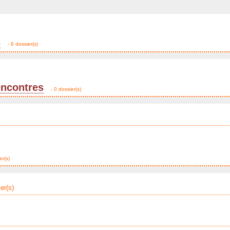
s
- 8 dossier(s)
encontres
- 0 dossier(s)
er(s)
er(s)