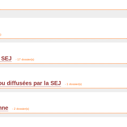
)
 SEJ
- 17 dossier(s)
ou diffusées par la SEJ
- 1 dossier(s)
enne
- 2 dossier(s)