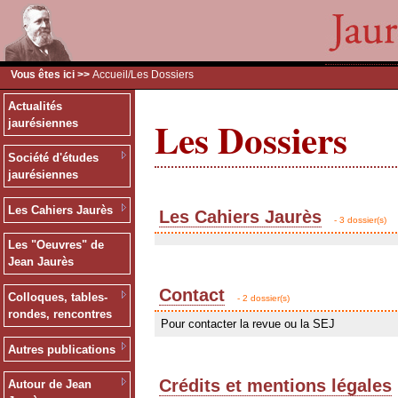
Vous êtes ici >>
Accueil
/Les Dossiers
Actualités
Les Dossiers
jaurésiennes
Société d'études
jaurésiennes
Les Cahiers Jaurès
Les Cahiers Jaurès
- 3 dossier(s)
Les "Oeuvres" de
Jean Jaurès
Contact
Colloques, tables-
- 2 dossier(s)
rondes, rencontres
Pour contacter la revue ou la SEJ
Autres publications
Crédits et mentions légales
Autour de Jean