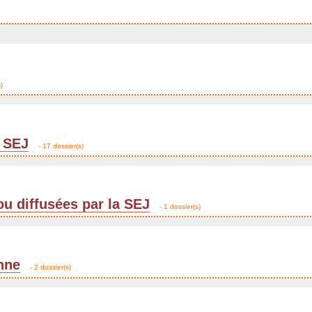
)
 SEJ
- 17 dossier(s)
ou diffusées par la SEJ
- 1 dossier(s)
enne
- 2 dossier(s)