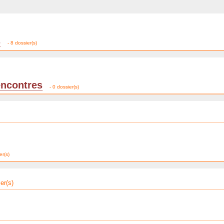
s
- 8 dossier(s)
encontres
- 0 dossier(s)
er(s)
er(s)