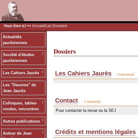
Vous êtes ici >>
Accueil
/Les Dossiers
Actualités
jaurésiennes
Dossiers
Société d'études
jaurésiennes
Les Cahiers Jaurès
Les Cahiers Jaurès
- 3 dossier(s)
Les "Oeuvres" de
Jean Jaurès
Contact
- 2 dossier(s)
Colloques, tables-
rondes, rencontres
Pour contacter la revue ou la SEJ
Autres publications
Crédits et mentions légales
Autour de Jean