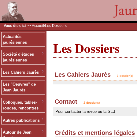
Vous êtes ici >>
Accueil
/Les Dossiers
Actualités
Les Dossiers
jaurésiennes
Société d'études
jaurésiennes
Les Cahiers Jaurès
Les Cahiers Jaurès
- 3 dossier(s)
Les "Oeuvres" de
Jean Jaurès
Contact
Colloques, tables-
- 2 dossier(s)
rondes, rencontres
Pour contacter la revue ou la SEJ
Autres publications
Crédits et mentions légales
Autour de Jean