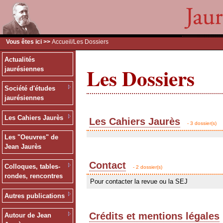
Vous êtes ici >>
Accueil
/Les Dossiers
Actualités
Les Dossiers
jaurésiennes
Société d'études
jaurésiennes
Les Cahiers Jaurès
Les Cahiers Jaurès
- 3 dossier(s)
Les "Oeuvres" de
Jean Jaurès
Contact
Colloques, tables-
- 2 dossier(s)
rondes, rencontres
Pour contacter la revue ou la SEJ
Autres publications
Crédits et mentions légales
Autour de Jean