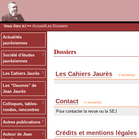
Vous êtes ici >>
Accueil
/Les Dossiers
Actualités
jaurésiennes
Dossiers
Société d'études
jaurésiennes
Les Cahiers Jaurès
Les Cahiers Jaurès
- 3 dossier(s)
Les "Oeuvres" de
Jean Jaurès
Contact
- 2 dossier(s)
Colloques, tables-
rondes, rencontres
Pour contacter la revue ou la SEJ
Autres publications
Crédits et mentions légales
Autour de Jean