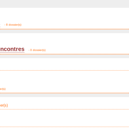
s
- 8 dossier(s)
encontres
- 0 dossier(s)
er(s)
er(s)