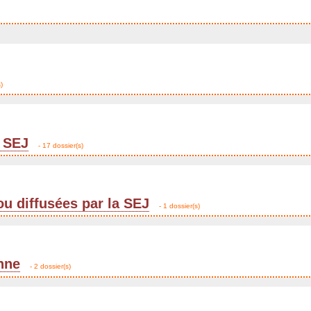
)
 SEJ
- 17 dossier(s)
ou diffusées par la SEJ
- 1 dossier(s)
enne
- 2 dossier(s)