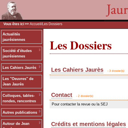
Vous êtes ici >>
Accueil
/Les Dossiers
Actualités
Les Dossiers
jaurésiennes
Société d'études
jaurésiennes
Les Cahiers Jaurès
Les Cahiers Jaurès
- 3 dossier(s)
Les "Oeuvres" de
Jean Jaurès
Contact
Colloques, tables-
- 2 dossier(s)
rondes, rencontres
Pour contacter la revue ou la SEJ
Autres publications
Crédits et mentions légales
Autour de Jean