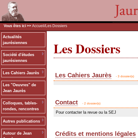
Vous êtes ici >>
Accueil
/Les Dossiers
Actualités
Les Dossiers
jaurésiennes
Société d'études
jaurésiennes
Les Cahiers Jaurès
Les Cahiers Jaurès
- 3 dossier(s)
Les "Oeuvres" de
Jean Jaurès
Contact
Colloques, tables-
- 2 dossier(s)
rondes, rencontres
Pour contacter la revue ou la SEJ
Autres publications
Crédits et mentions légales
Autour de Jean