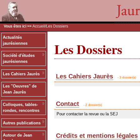
Vous êtes ici >>
Accueil
/Les Dossiers
Actualités
Les Dossiers
jaurésiennes
Société d'études
jaurésiennes
Les Cahiers Jaurès
Les Cahiers Jaurès
- 3 dossier(s)
Les "Oeuvres" de
Jean Jaurès
Contact
Colloques, tables-
- 2 dossier(s)
rondes, rencontres
Pour contacter la revue ou la SEJ
Autres publications
Crédits et mentions légales
Autour de Jean