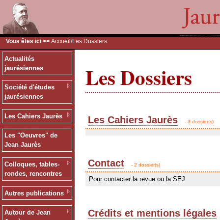
Vous êtes ici >>
Accueil
/Les Dossiers
Actualités
Les Dossiers
jaurésiennes
Société d'études
jaurésiennes
Les Cahiers Jaurès
Les Cahiers Jaurès
- 3 dossier(s)
Les "Oeuvres" de
Jean Jaurès
Contact
Colloques, tables-
- 2 dossier(s)
rondes, rencontres
Pour contacter la revue ou la SEJ
Autres publications
Crédits et mentions légales
Autour de Jean