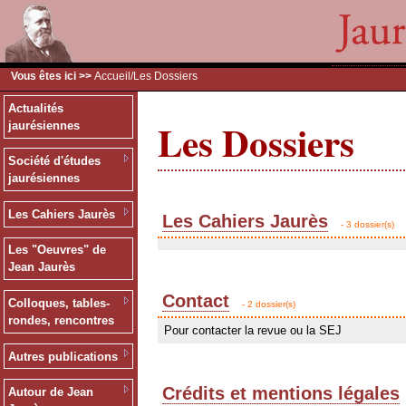
Vous êtes ici >>
Accueil
/Les Dossiers
Actualités
Les Dossiers
jaurésiennes
Société d'études
jaurésiennes
Les Cahiers Jaurès
Les Cahiers Jaurès
- 3 dossier(s)
Les "Oeuvres" de
Jean Jaurès
Contact
Colloques, tables-
- 2 dossier(s)
rondes, rencontres
Pour contacter la revue ou la SEJ
Autres publications
Crédits et mentions légales
Autour de Jean