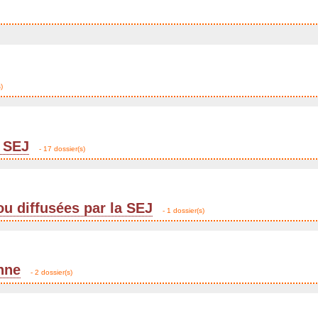
)
 SEJ
- 17 dossier(s)
ou diffusées par la SEJ
- 1 dossier(s)
enne
- 2 dossier(s)