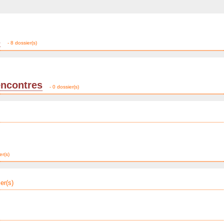
s
- 8 dossier(s)
encontres
- 0 dossier(s)
er(s)
er(s)