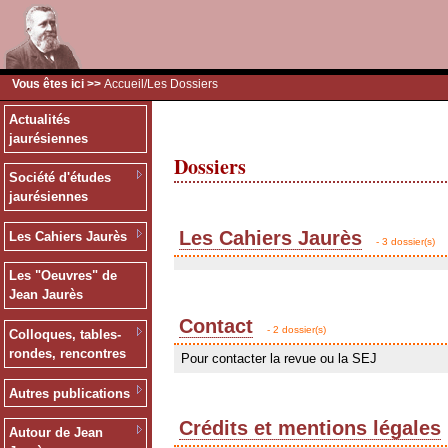
Vous êtes ici >>
Accueil
/Les Dossiers
Actualités
jaurésiennes
Dossiers
Société d'études
jaurésiennes
Les Cahiers Jaurès
Les Cahiers Jaurès
- 3 dossier(s)
Les "Oeuvres" de
Jean Jaurès
Contact
- 2 dossier(s)
Colloques, tables-
rondes, rencontres
Pour contacter la revue ou la SEJ
Autres publications
Crédits et mentions légales
Autour de Jean