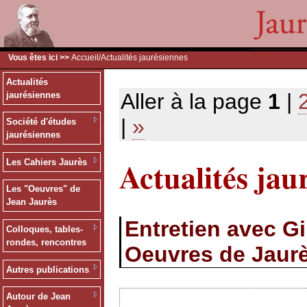
Vous êtes ici >>
Accueil
/Actualités jaurésiennes
Actualités
Aller à la page
1
|
jaurésiennes
|
»
Société d'études
jaurésiennes
Actualités jau
Les Cahiers Jaurès
Les "Oeuvres" de
Jean Jaurès
Entretien avec G
Colloques, tables-
rondes, rencontres
Oeuvres de Jaur
Autres publications
Autour de Jean