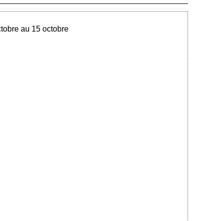
Ajouté le 11/10/2023 - Auteur : bkermoal
ctobre au 15 octobre