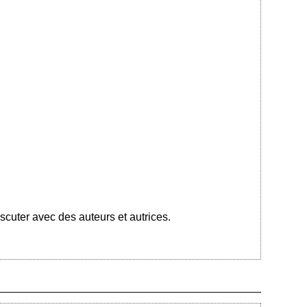
cuter avec des auteurs et autrices.
Ajouté le 30/09/2023 - Auteur : bkermoal