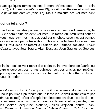
pendant quelques tomes essentiellement thématiques même si cela
ome 3),
L’Armée nouvelle
(tome 13), la critique littéraire et artistique
Le pluralisme culturel
(tome 17). Mais la majorité des volumes sont
uoi un tel choix ?
oindres échos des paroles prononcées au sein de l’hémicycle, la
. Cela ferait plus de cent volumes, un fatras qui brouillerait tout et
 Nous nous sommes mis d’accord sur un choix raisonné, qui permet
s concernés par notre édition : l’histoire de la Révolution est une
 : il faut donc se référer à l’édition des Éditions sociales. Il faut
y Cazals, avec Jean Faury, Alain Boscus, Jean Sagnes et Georges
 la liste qui se veut totale des écrits ou interventions de Jaurès au
ouvre encore soit des lettres oubliées, soit des articles non repérés,
pu acquérir l’automne dernier une très intéressante lettre de Jaurès
ucun historien.
ine Rebérioux tenait à ce que ce soit une œuvre collective, diverse
 nous pourrions prétendre que le lecteur a le droit d’être éclairé par
rioux et moi), c’est d’empêcher l’interception d’une partie de ces
érents volumes, tous hommes et femmes de savoir et de probité, mais
 Becker, Jacqueline Lalouette, Annick Wajngart-Taburet, Jean-
rion Fontaine, Emmanuel Jousse, Fabien Conord… Qu’il faut tous