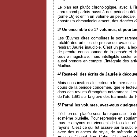
Le plan est plutôt chronologique, avec à 
correspond parfois aussi à des périodes dét
(tome 16) et enfin un volume un peu décalé, t
construits chronologiquement, des
Années d
3/ Un ensemble de 17 volumes, et pourtan
Les Œuvres dites complètes le sont rareme
totalité des articles de presse qui avaient au
rendrait Jaurès inaudible. C’est un peu la l
de prendre connaissance de la pensée et de l
œuvre magistrale, mais intelligible seulement
aussi prendre en compte L’intégrale des a
Mailhos.
4/ Reste-t-il des écrits de Jaurès à découvr
Mais nous invitons le lecteur à le faire car 
cours de la période concernée, que le lecteur 
dans des revues étrangères notamment. Le
de l’été 1891 sur la grève des traminots de 
5/ Parmi les volumes, avez-vous quelques
L’édition est placée sous la responsabilité 
et même plurielle. Pour reprendre en souri
tous les rayons qui viennent de tous les côt
rayons. C’est ce qui fut assuré par la subti
avec des nuances de style, de méthode et
François Chanet, Eric Cahm, Christophe Pr