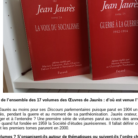
n de l’ensemble des 17 volumes des Œuvres de Jaurès : d’où est venue l’
e Jaurès au moins pour ses
Discours parlementaires
puisque parut en 1904 un
urès, pendant la guerre et au moment de sa panthéonisation. Jaurès orateur,
roger et à l’entendre ? Une première série de volumes parut au cours des anné
quand fut fondée en 1959 la Société d’études jaurésiennes. Il fallait définir ce
et les premiers tomes parurent en 2000.
volumes ? S’organisent-ils autour de thématiques ou suivent-ils l’ordre 