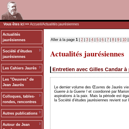
Vous êtes ici >>
Accueil
/Actualités jaurésiennes
Actualités
Aller à la page
1
|
2
|
3
|
4
|
5
|
6
|
7
|
8
|
9
|
10
jaurésiennes
Actualités jaurésiennes
Société d'études
jaurésiennes
Les Cahiers Jaurès
Entretien avec Gilles Candar 
Les "Oeuvres" de
Jean Jaurès
Le dernier volume des Œuvres de Jaurès vient d
Guerre à la Guerre !
et coordonné par Marion 
aspirations à la paix. Mais la période est ég
Colloques, tables-
la Société d’études jaurésiennes revient sur
rondes, rencontres
Autres publications
Autour de Jean