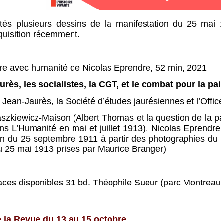
ntés plusieurs dessins de la manifestation du 25 mai
cquisition récemment.
dre avec humanité de Nicolas Eprendre, 52 min, 2021
urès, les socialistes, la CGT, et le combat pour la pa
 Jean-Jaurès, la Société d’études jaurésiennes et l’Offic
aszkiewicz-Maison (Albert Thomas et la question de la p
ns L’Humanité en mai et juillet 1913), Nicolas Eprendre
on du 25 septembre 1911 à partir des photographies du
u 25 mai 1913 prises par Maurice Branger)
places disponibles 31 bd. Théophile Sueur (parc Montrea
 la Revue du 13 au 15 octobre