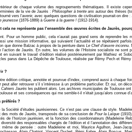
l’intérieur de chaque volume des regroupements thématiques. Il existe ce
erminées de la vie de Jaurès :
Philosopher à trente ans
autour des thèses (t
ourné vers l’avenir, avec quelques questions de civilisation pourrait-on dire :
e jeunesse
(1876-1889) à
Guerre à la guerre !
(1912-1914).
t cela ne représente pas l’ensemble des œuvres écrites de Jaurès, pourq
nt. Pour un homme public, cela n’aurait pas grand sens de reprendre les m
ssi une mission informative, qui suivaient l’actualité et se répétaient parfois
eçon que donne Balzac à propos de la peinture dans
Le Chef d’œuvre inconnu
.
’action de Jaurès. En outre, les volumes de l’Histoire socialiste ne sont pa
 en suivant le travail d’édition réalisé postérieurement par Mathiez et Soboul
rticles parus dans La Dépêche de Toulouse, réalisée par Rémy Pech et Rém
ir ?
notre édition critique, annotée et pourvue d’index, comprend aussi à chaque fois
peut aller retrouver s’il s’intéresse à un problème particulier. Et oui, on déc
s
Cahiers Jaurès
les publient alors. Les archives municipales de Toulouse ont 
Toulouse et ses conséquences qui me semble-t-il n’était jusqu’alors connue d’a
 préférés ?
de la Société d’études jaurésiennes. Ce n’est pas une clause de style. Madele
ant des mots de Jaurès, transposés de sa conclusion de
Pour la Laïque
(1910),
és de l’horizon jaurésien, et la fonction des coordonnateurs (Madeleine Rebé
le diversité des responsables chargés de l’édition et d l’annotation des diff
 même de pensée : outre Madeleine et moi, Maurice Agulhon, Jean-Jacques
ochasson, Alain Chatriot, Vincent Duclert, Rémi Fabre, Alain Boscus, Ma