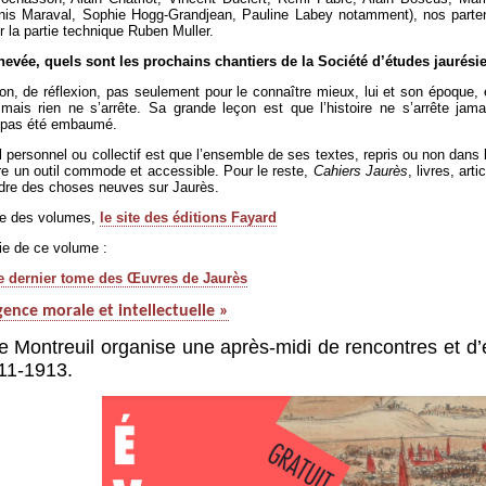
enis Maraval, Sophie Hogg-Grandjean, Pauline Labey notamment), nos parten
r la partie technique Ruben Muller.
chevée, quels sont les prochains chantiers de la Société d’études jaurési
ation, de réflexion, pas seulement pour le connaître mieux, lui et son époque
, mais rien ne s’arrête. Sa grande leçon est que l’histoire ne s’arrête 
a pas été embaumé.
 personnel ou collectif est que l’ensemble de ses textes, repris ou non dans
ire un outil commode et accessible. Pour le reste,
Cahiers Jaurès
, livres, ar
endre des choses neuves sur Jaurès.
ble des volumes,
le site des éditions Fayard
tie de ce volume :
 le dernier tome des Œuvres de Jaurès
gence morale et intellectuelle »
e Montreuil organise une après-midi de rencontres et d’
11-1913.