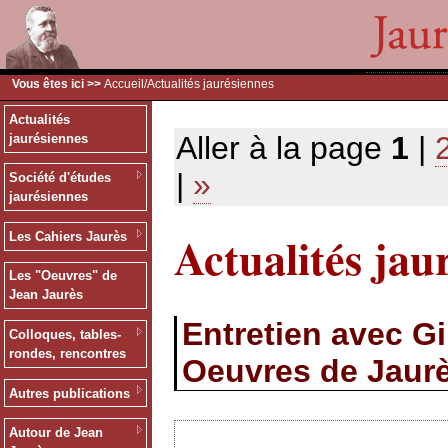
Vous êtes ici >>
Accueil
/Actualités jaurésiennes
Actualités
Aller à la page
1
|
jaurésiennes
|
»
Société d'études
jaurésiennes
Actualités jau
Les Cahiers Jaurès
Les "Oeuvres" de
Jean Jaurès
Entretien avec G
Colloques, tables-
rondes, rencontres
Oeuvres de Jaur
Autres publications
Autour de Jean