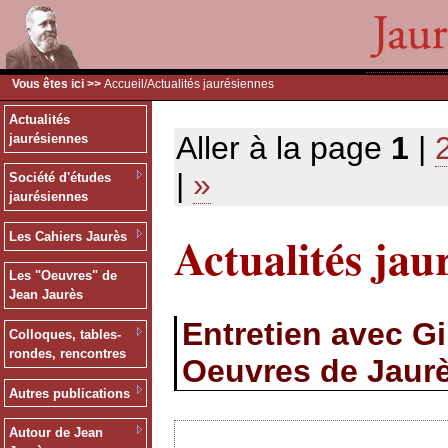
Vous êtes ici >>
Accueil
/Actualités jaurésiennes
Actualités
Aller à la page
1
|
jaurésiennes
|
»
Société d'études
jaurésiennes
Actualités jau
Les Cahiers Jaurès
Les "Oeuvres" de
Jean Jaurès
Entretien avec G
Colloques, tables-
rondes, rencontres
Oeuvres de Jaur
Autres publications
Autour de Jean