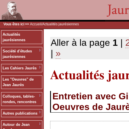
Vous êtes ici >>
Accueil
/Actualités jaurésiennes
Actualités
Aller à la page
1
|
jaurésiennes
|
»
Société d'études
jaurésiennes
Actualités jau
Les Cahiers Jaurès
Les "Oeuvres" de
Jean Jaurès
Entretien avec G
Colloques, tables-
rondes, rencontres
Oeuvres de Jaur
Autres publications
Autour de Jean