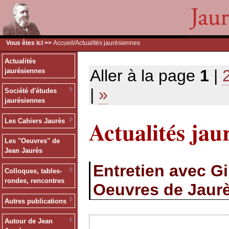
Vous êtes ici >>
Accueil
/Actualités jaurésiennes
Actualités
Aller à la page
1
|
jaurésiennes
|
»
Société d'études
jaurésiennes
Actualités jau
Les Cahiers Jaurès
Les "Oeuvres" de
Jean Jaurès
Entretien avec G
Colloques, tables-
rondes, rencontres
Oeuvres de Jaur
Autres publications
Autour de Jean