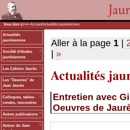
Vous êtes ici >>
Accueil
/Actualités jaurésiennes
Actualités
Aller à la page
1
|
jaurésiennes
|
»
Société d'études
jaurésiennes
Actualités jau
Les Cahiers Jaurès
Les "Oeuvres" de
Jean Jaurès
Entretien avec G
Colloques, tables-
rondes, rencontres
Oeuvres de Jaur
Autres publications
Autour de Jean