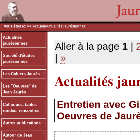
Vous êtes ici >>
Accueil
/Actualités jaurésiennes
Actualités
Aller à la page
1
|
jaurésiennes
|
»
Société d'études
jaurésiennes
Actualités jau
Les Cahiers Jaurès
Les "Oeuvres" de
Jean Jaurès
Entretien avec G
Colloques, tables-
rondes, rencontres
Oeuvres de Jaur
Autres publications
Autour de Jean