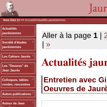
Vous êtes ici >>
Accueil
/Actualités jaurésiennes
Actualités
Aller à la page
1
|
jaurésiennes
|
»
Société d'études
jaurésiennes
Actualités jau
Les Cahiers Jaurès
Les "Oeuvres" de
Jean Jaurès
Entretien avec G
Colloques, tables-
rondes, rencontres
Oeuvres de Jaur
Autres publications
Autour de Jean