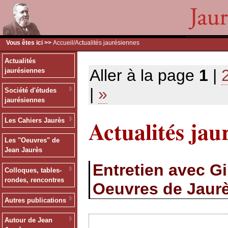
Vous êtes ici >>
Accueil
/Actualités jaurésiennes
Actualités
Aller à la page
1
|
jaurésiennes
|
»
Société d'études
jaurésiennes
Actualités jau
Les Cahiers Jaurès
Les "Oeuvres" de
Jean Jaurès
Entretien avec G
Colloques, tables-
rondes, rencontres
Oeuvres de Jaur
Autres publications
Autour de Jean