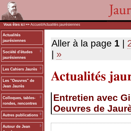
Vous êtes ici >>
Accueil
/Actualités jaurésiennes
Actualités
Aller à la page
1
|
jaurésiennes
|
»
Société d'études
jaurésiennes
Actualités jau
Les Cahiers Jaurès
Les "Oeuvres" de
Jean Jaurès
Entretien avec G
Colloques, tables-
rondes, rencontres
Oeuvres de Jaur
Autres publications
Autour de Jean